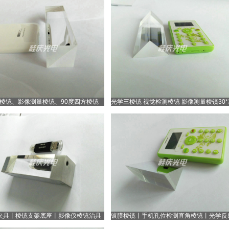
棱镜、影像测量棱镜、90度四方棱镜
光学三棱镜 视觉检测棱镜 影像测量棱镜30*30
夹具丨棱镜支架底座丨影像仪棱镜治具
镀膜棱镜丨手机孔位检测直角棱镜丨光学反