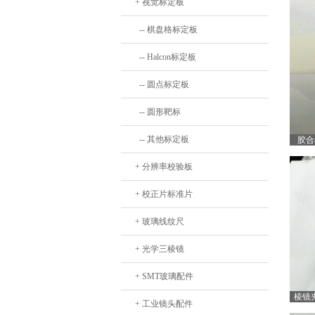
+ 视觉标定板
-- 棋盘格标定板
-- Halcon标定板
-- 圆点标定板
-- 圆形靶标
-- 其他标定板
胶合
+ 分辨率校验板
+ 校正片标准片
+ 玻璃线纹尺
+ 光学三棱镜
+ SMT玻璃配件
棱镜
+ 工业镜头配件